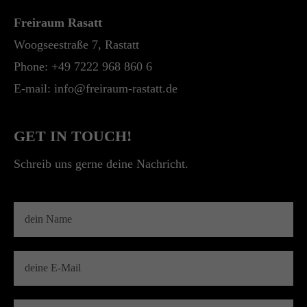
+44 1234 567 890
Freiraum Rasatt
Woogseestraße 7, Rastatt
Drop us a line
info@yourdomain.com
Phone: +49 7222 968 860 6
E-mail:
info@freiraum-rastatt.de
About us
Lorem ipsum dolor sit amet, consectetuer
GET IN TOUCH!
adipiscing elit.
Schreib uns gerne deine Nachricht.
Aenean commodo ligula eget dolor. Aenean
massa. Cum sociis natoque penatibus et magnis
dis parturient montes, nascetur ridiculus mus.
Donec quam felis, ultricies nec.