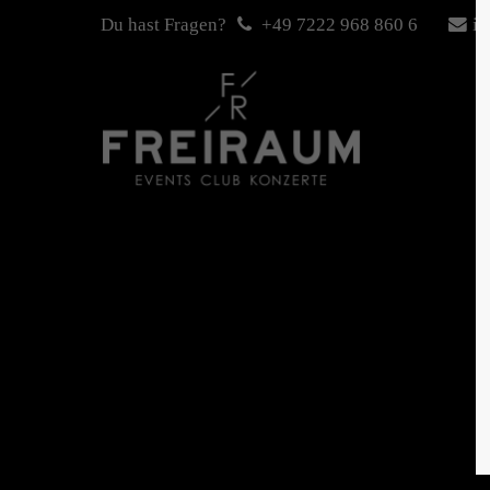
Du hast Fragen?
+49 7222 968 860 6
in
Login
Sup
Benutzername
Lorem i
2
Passwort
We offe
Anmelden
Mon - 
+1)
Register
|
Lost your password?