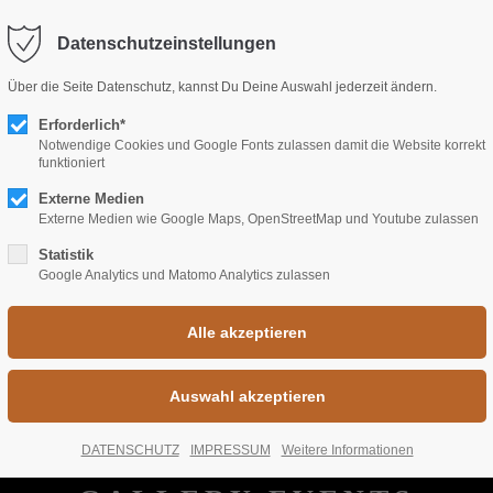
fo@freiraum-rastatt.de
Datenschutzeinstellungen
port
Get in touch
Über die Seite Datenschutz, kannst Du Deine Auswahl jederzeit ändern.
psum dolor sit amet:
Erforderlich*
Cybersteel Inc.
Notwendige Cookies und Google Fonts zulassen damit die Website korrekt
376-293 City Road, Suite 6
funktioniert
San Francisco, CA 94102
Externe Medien
4h
Externe Medien wie Google Maps, OpenStreetMap und Youtube zulassen
/ 365days
Have any questions?
Statistik
Google Analytics und Matomo Analytics zulassen
+44 1234 567 890
Drop us a line
r support for our customers
info@yourdomain.com
Fri 8:00am - 5:00pm
(GMT
DATENSCHUTZ
IMPRESSUM
Weitere Informationen