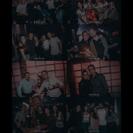
+44 1234 567 890
Drop us a line
info@yourdomain.com
About us
Lorem ipsum dolor sit amet, consectetuer
adipiscing elit.
Aenean commodo ligula eget dolor. Aenean
massa. Cum sociis natoque penatibus et magnis
dis parturient montes, nascetur ridiculus mus.
Donec quam felis, ultricies nec.