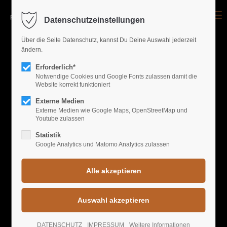
Menu
Datenschutzeinstellungen
Login
Über die Seite Datenschutz, kannst Du Deine Auswahl jederzeit
ändern.
Benutzername
Erforderlich*
Notwendige Cookies und Google Fonts zulassen damit die
Website korrekt funktioniert
GALLERY EVENTS
Passwort
Externe Medien
Externe Medien wie Google Maps, OpenStreetMap und
Youtube zulassen
FREIRAUM'S BEST
Statistik
Google Analytics und Matomo Analytics zulassen
Anmelden
Register
|
Lost your password?
Support
DATENSCHUTZ
IMPRESSUM
Weitere Informationen
Lorem ipsum dolor sit amet: