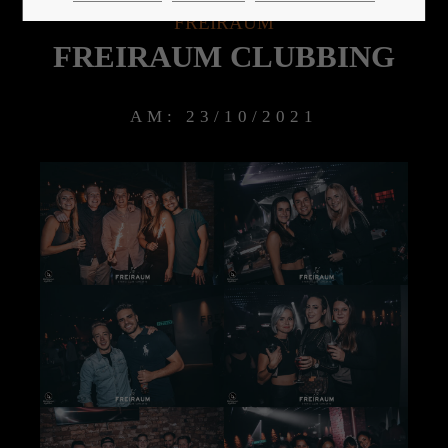
FREIRAUM
FREIRAUM CLUBBING
24h
/ 365days
AM: 23/10/2021
We offer support for our customers
Mon - Fri 8:00am - 5:00pm
(GMT +1)
Get in touch
Cybersteel Inc.
376-293 City Road, Suite 600
San Francisco, CA 94102
Have any questions?