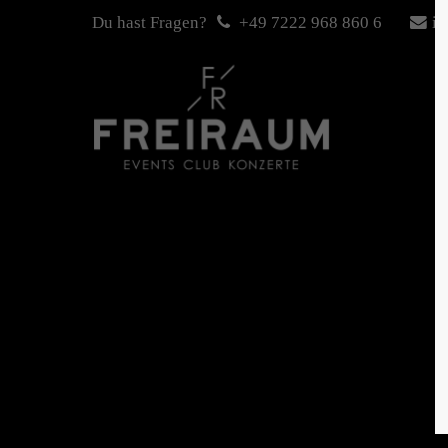
Du hast Fragen?
+49 7222 968 860 6
in
Login
Sup
Benutzername
Lorem i
2
Passwort
We offe
Anmelden
Mon - 
+1)
Register
|
Lost your password?