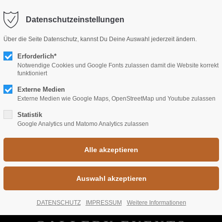
fo@freiraum-rastatt.de
Datenschutzeinstellungen
port
Get in touch
Über die Seite Datenschutz, kannst Du Deine Auswahl jederzeit ändern.
psum dolor sit amet:
Erforderlich*
Cybersteel Inc.
Notwendige Cookies und Google Fonts zulassen damit die Website korrekt
376-293 City Road, Suite 6
funktioniert
San Francisco, CA 94102
Externe Medien
4h
Externe Medien wie Google Maps, OpenStreetMap und Youtube zulassen
/ 365days
Have any questions?
Statistik
Google Analytics und Matomo Analytics zulassen
+44 1234 567 890
Drop us a line
r support for our customers
info@yourdomain.com
Fri 8:00am - 5:00pm
(GMT
DATENSCHUTZ
IMPRESSUM
Weitere Informationen